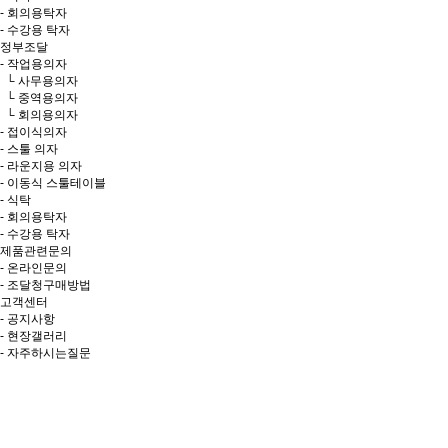
- 회의용탁자
- 수강용 탁자
정부조달
- 작업용의자
└ 사무용의자
└ 중역용의자
└ 회의용의자
- 접이식의자
- 스툴 의자
- 라운지용 의자
- 이동식 스툴테이블
- 식탁
- 회의용탁자
- 수강용 탁자
제품관련문의
- 온라인문의
- 조달청구매방법
고객센터
- 공지사항
- 현장갤러리
- 자주하시는질문