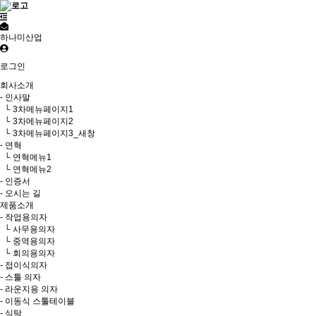
하나미산업
로그인
회사소개
- 인사말
└ 3차메뉴페이지1
└ 3차메뉴페이지2
└ 3차메뉴페이지3_새창
- 연혁
└ 연혁메뉴1
└ 연혁메뉴2
- 인증서
- 오시는 길
제품소개
- 작업용의자
└ 사무용의자
└ 중역용의자
└ 회의용의자
- 접이식의자
- 스툴 의자
- 라운지용 의자
- 이동식 스툴테이블
- 식탁