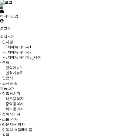
하나미산업
로그인
회사소개
- 인사말
└ 3차메뉴페이지1
└ 3차메뉴페이지2
└ 3차메뉴페이지3_새창
- 연혁
└ 연혁메뉴1
└ 연혁메뉴2
- 인증서
- 오시는 길
제품소개
- 작업용의자
└ 사무용의자
└ 중역용의자
└ 회의용의자
- 접이식의자
- 스툴 의자
- 라운지용 의자
- 이동식 스툴테이블
- 식탁