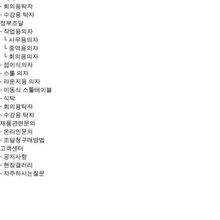
- 회의용탁자
- 수강용 탁자
정부조달
- 작업용의자
└ 사무용의자
└ 중역용의자
└ 회의용의자
- 접이식의자
- 스툴 의자
- 라운지용 의자
- 이동식 스툴테이블
- 식탁
- 회의용탁자
- 수강용 탁자
제품관련문의
- 온라인문의
- 조달청구매방법
고객센터
- 공지사항
- 현장갤러리
- 자주하시는질문