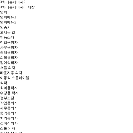
3차메뉴페이지2
3차메뉴페이지3_새창
연혁
연혁메뉴1
연혁메뉴2
인증서
오시는 길
제품소개
작업용의자
사무용의자
중역용의자
회의용의자
접이식의자
스툴 의자
라운지용 의자
이동식 스툴테이블
식탁
회의용탁자
수강용 탁자
정부조달
작업용의자
사무용의자
중역용의자
회의용의자
접이식의자
스툴 의자