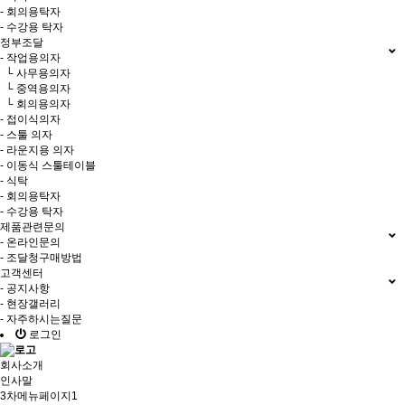
- 회의용탁자
- 수강용 탁자
정부조달
- 작업용의자
└ 사무용의자
└ 중역용의자
└ 회의용의자
- 접이식의자
- 스툴 의자
- 라운지용 의자
- 이동식 스툴테이블
- 식탁
- 회의용탁자
- 수강용 탁자
제품관련문의
- 온라인문의
- 조달청구매방법
고객센터
- 공지사항
- 현장갤러리
- 자주하시는질문
로그인
회사소개
인사말
3차메뉴페이지1