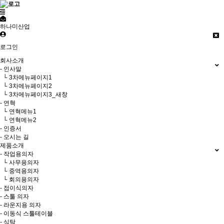
하나미산업
로그인
회사소개
- 인사말
└ 3차메뉴페이지1
└ 3차메뉴페이지2
└ 3차메뉴페이지3_새창
- 연혁
└ 연혁메뉴1
└ 연혁메뉴2
- 인증서
- 오시는 길
제품소개
- 작업용의자
└ 사무용의자
└ 중역용의자
└ 회의용의자
- 접이식의자
- 스툴 의자
- 라운지용 의자
- 이동식 스툴테이블
- 식탁