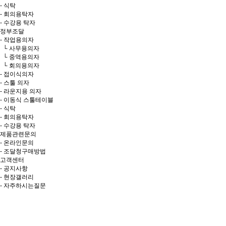
- 식탁
- 회의용탁자
- 수강용 탁자
정부조달
- 작업용의자
└ 사무용의자
└ 중역용의자
└ 회의용의자
- 접이식의자
- 스툴 의자
- 라운지용 의자
- 이동식 스툴테이블
- 식탁
- 회의용탁자
- 수강용 탁자
제품관련문의
- 온라인문의
- 조달청구매방법
고객센터
- 공지사항
- 현장갤러리
- 자주하시는질문