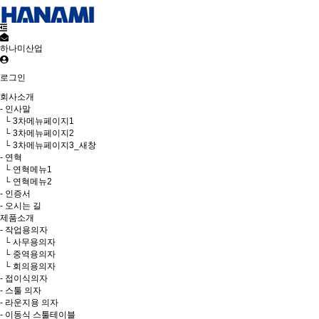
하나미산업
로그인
회사소개
- 인사말
└ 3차메뉴페이지1
└ 3차메뉴페이지2
└ 3차메뉴페이지3_새창
- 연혁
└ 연혁메뉴1
└ 연혁메뉴2
- 인증서
- 오시는 길
제품소개
- 작업용의자
└ 사무용의자
└ 중역용의자
└ 회의용의자
- 접이식의자
- 스툴 의자
- 라운지용 의자
- 이동식 스툴테이블